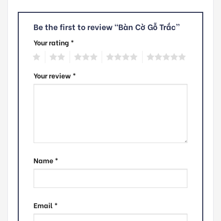
Be the first to review “Bàn Cờ Gỗ Trắc”
Your rating
*
1
2
3
4
5
Your review
*
Name
*
Email
*