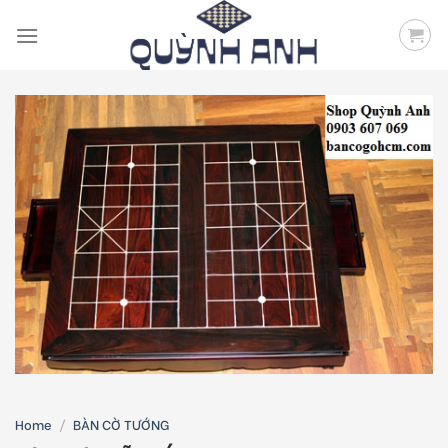
Skip
to
content
Home
/
BÀN CỜ TƯỚNG