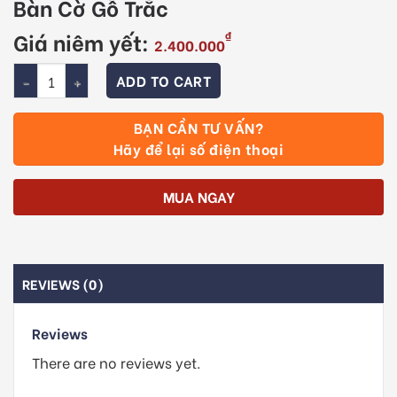
Bàn Cờ Gỗ Trắc
Giá niêm yết:
₫
2.400.000
Quantity
ADD TO CART
BẠN CẦN TƯ VẤN?
Hãy để lại số điện thoại
MUA NGAY
REVIEWS (0)
Reviews
There are no reviews yet.