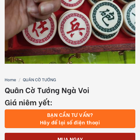
Home
/
QUÂN CỜ TƯỚNG
Quân Cờ Tướng Ngà Voi
Giá niêm yết:
BẠN CẦN TƯ VẤN?
Hãy để lại số điện thoại
MUA NGAY