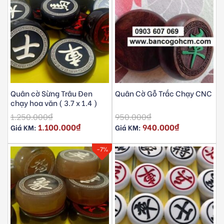
Quân cờ Sừng Trâu Đen
Quân Cờ Gỗ Trắc Chạy CNC
chạy hoa văn ( 3.7 x 1.4 )
1.250.000
₫
950.000
₫
1.100.000
₫
940.000
₫
Giá KM:
Giá KM:
-7%