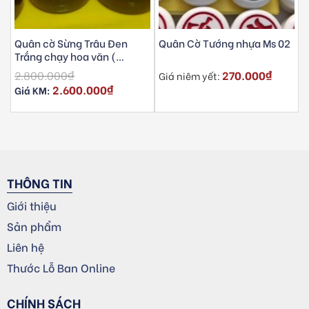
Quân cờ Sừng Trâu Đen
Quân Cờ Tướng nhựa Ms 02
Trắng chạy hoa văn (
3.7×1.4)
2.800.000
₫
270.000
₫
Giá niêm yết:
2.600.000
₫
Giá KM:
THÔNG TIN
Giới thiệu
Sản phẩm
Liên hệ
Thước Lỗ Ban Online
CHÍNH SÁCH